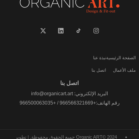
الصفحة الرئيسية
نبذة عنا
ملف الأعمال
اتصل بنا
اتصل بنا
البريد الإلكتروني: info@organicart.art
رقم الهاتف:+966566321669 / +966500063035
Organic ART© 2024 جميع الحقوق محفوظة. | تطوير